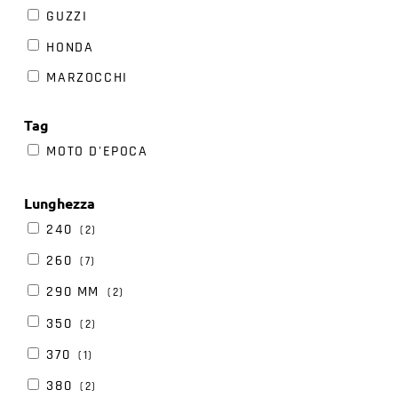
GUZZI
HONDA
MARZOCCHI
MOTO GUZZI
Tag
MV AGUSTA
MOTO D'EPOCA
OHLINS
PAIOLI
Lunghezza
SACHS
240
(2)
SHOWA
260
(7)
WP
290 MM
(2)
350
(2)
370
(1)
380
(2)