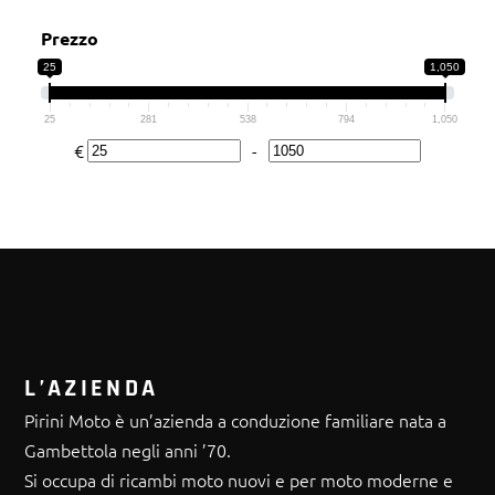
390
(1)
Prezzo
25
1,050
25
281
538
794
1,050
€
-
Minimum Price
Maximum Price
L’AZIENDA
Pirini Moto è un’azienda a conduzione familiare nata a
Gambettola negli anni ’70.
Si occupa di ricambi moto nuovi e per moto moderne e