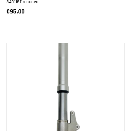
34911611a nuova
€
95.00
AGGIUNGI AL CARRELLO