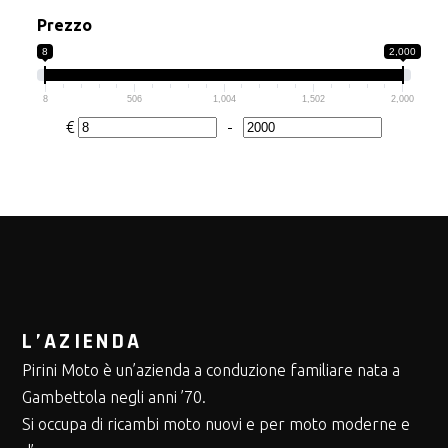
XL
(1)
230
(9)
Prezzo
XXL
(4)
235
8
2,000
(9)
240
(7)
8
506
1,004
1,502
2,000
245
€
-
(4)
Minimum Price
Maximum Price
250
(4)
255
(1)
260
(8)
265
(1)
270
(1)
275
L’AZIENDA
(1)
Pirini Moto è un’azienda a conduzione familiare nata a
280
(1)
Gambettola negli anni ’70.
285
(1)
Si occupa di ricambi moto nuovi e per moto moderne e
290 MM
(2)