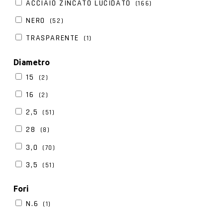
FORSA
ACCIAIO ZINCATO LUCIDATO
(166)
GILERA
NERO
(52)
GUZZI
TRASPARENTE
(1)
HONDA
Diametro
HUSQVARNA
15
(2)
ITALCERCHIO
16
(2)
KAWASAKI
2,5
(51)
KEEWAY
28
(8)
KTM
3,0
(70)
KYMCO
3,5
(51)
LAVERDA
30
(7)
MARZOCCHI
Fori
32
(7)
N.6
(1)
MOTO GUZZI
35
(8)