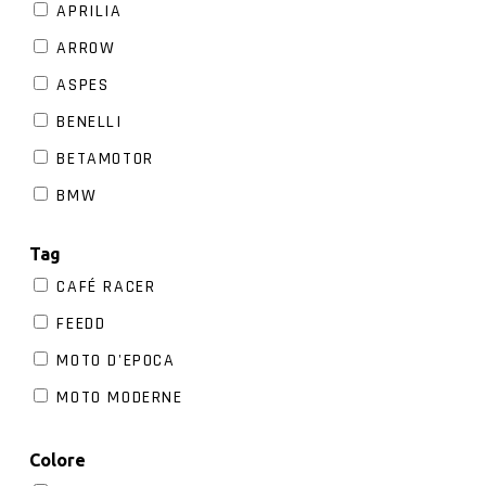
APRILIA
ARROW
ASPES
BENELLI
BETAMOTOR
BMW
BREMBO
Tag
CAGIVA
CAFÉ RACER
CONTI
FEEDD
DAINESE
MOTO D'EPOCA
DELLORTO
MOTO MODERNE
DUCATI
F.B. MONDIAL
Colore