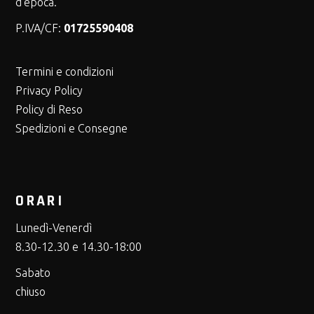
d’epoca.
350
(2)
P.IVA/CF:
01725590408
370
(1)
380
(2)
Termini e condizioni
Privacy Policy
390
(1)
Policy di Reso
Spedizioni e Consegne
ORARI
Lunedì-Venerdì
8.30-12.30 e 14.30-18:00
Sabato
chiuso