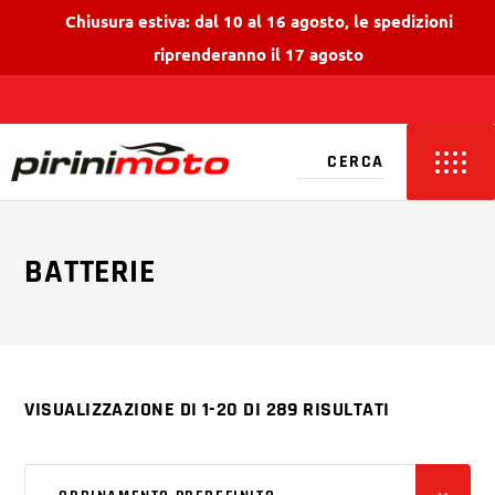
Chiusura estiva: dal 10 al 16 agosto, le spedizioni
riprenderanno il 17 agosto
Spe
BATTERIE
VISUALIZZAZIONE DI 1-20 DI 289 RISULTATI