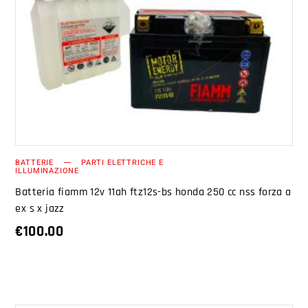
AGGIUNGI AL CARRELLO
BATTERIE
PARTI ELETTRICHE E
ILLUMINAZIONE
Batteria fiamm 12v 11ah ftz12s-bs honda 250 cc nss forza a
ex s x jazz
€
100.00