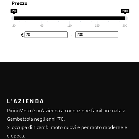
Prezzo
20
200
20
65
110
155
200
€
-
Minimum Price
Maximum Price
L’AZIENDA
Pirini Moto è un’azienda a conduzione familiare nata a
Gambettola negli anni ’70.
Si occupa di ricambi moto nuovi e per moto moderne e
d’epoca.