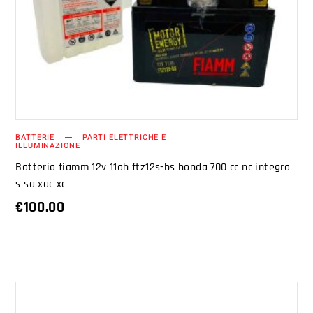
AGGIUNGI AL CARRELLO
BATTERIE
PARTI ELETTRICHE E
ILLUMINAZIONE
Batteria fiamm 12v 11ah ftz12s-bs honda 700 cc nc integra
s sa xac xc
€
100.00