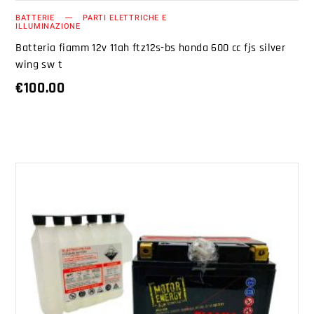
BATTERIE
PARTI ELETTRICHE E
ILLUMINAZIONE
Batteria fiamm 12v 11ah ftz12s-bs honda 600 cc fjs silver
wing sw t
€
100.00
AGGIUNGI AL CARRELLO