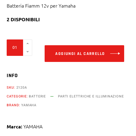
Batteria Fiamm 12v per Yamaha
2 DISPONIBILI
Alter
Batteria
Fiamm
AGGIUNGI AL CARRELLO
12v
11ah
INFO
ftz12s-
bs
SKU:
2120A
Yamaha
CATEGORIE:
BATTERIE
PARTI ELETTRICHE E ILLUMINAZIONE
1200
BRAND:
YAMAHA
cc
xtz
super
YAMAHA
Marca:
ténéré