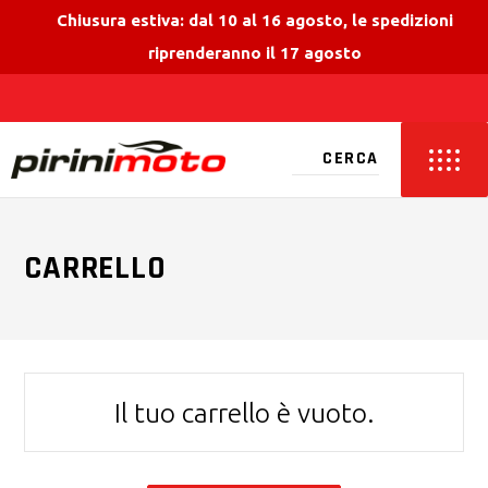
Chiusura estiva: dal 10 al 16 agosto, le spedizioni
riprenderanno il 17 agosto
CARRELLO
Il tuo carrello è vuoto.