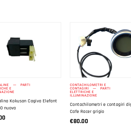
AGGIUNGI AL
AGGIUNGI AL
CARRELLO
CARRELLO
ALINE
PARTI
CONTACHILOMETRI E
ICHE E
CONTAGIRI
PARTI
NAZIONE
ELETTRICHE E
ILLUMINAZIONE
lina Kokusan Cagiva Elefant
Contachilometri e contagiri di
00 nuova
Cafe Racer grigio
00
€
80.00