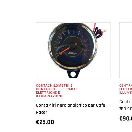
AGGIUNGI AL
CARRELLO
CONTACHILOMETRI E
CENTR
CONTAGIRI
PARTI
ELETTR
ELETTRICHE E
ILLUMI
ILLUMINAZIONE
Centra
Conta giri nero analogico per Cafe
750 9
Racer
€
90.
€
25.00