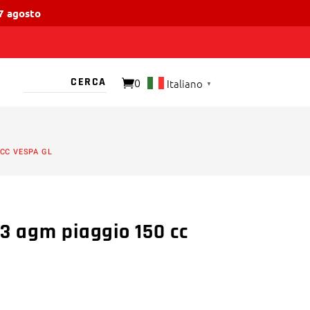
17 agosto
0
Italiano
▼
O PRESENTE
 CC VESPA GL
s3 agm piaggio 150 cc