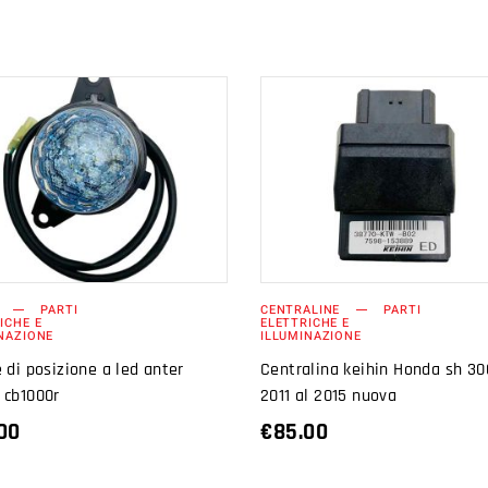
AGGIUNGI AL
AGGIUNGI AL
CARRELLO
CARRELLO
PARTI
CENTRALINE
PARTI
ICHE E
ELETTRICHE E
NAZIONE
ILLUMINAZIONE
 di posizione a led anter
Centralina keihin Honda sh 30
 cb1000r
2011 al 2015 nuova
00
€
85.00