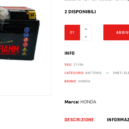
2 DISPONIBILI
Batteria
AGGIU
fiamm
12v
11ah
INFO
ftz12s-
SKU:
2110A
bs
CATEGORIE:
BATTERIE
PARTI EL
honda
BRAND:
HONDA
300
cc
sh
HONDA
Marca:
abs
quantity
DESCRIZIONE
INFORMAZ