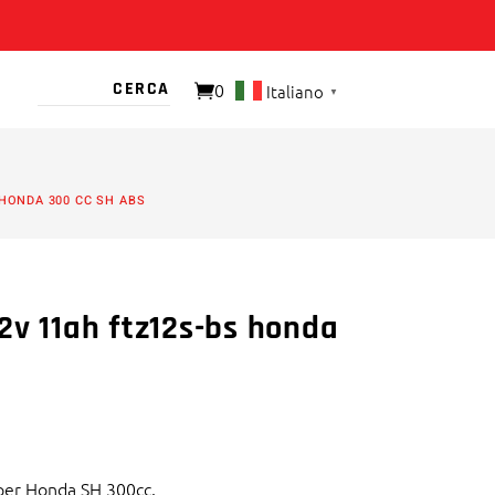
0
Italiano
▼
O PRESENTE
 HONDA 300 CC SH ABS
2v 11ah ftz12s-bs honda
per Honda SH 300cc.