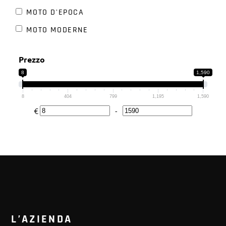
GILERA
MOTO D'EPOCA
GUZZI
MOTO MODERNE
HONDA
HUSQVARNA
Prezzo
KAWASAKI
8
1,590
KEEWAY
8
404
799
1,195
1,590
KTM
€
-
Minimum Price
Maximum Price
LAVERDA
MOTO GUZZI
MOTO MORINI
MV AGUSTA
OHLINS
PEUGEOT
L’AZIENDA