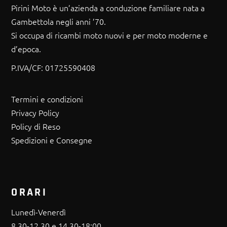
PIAGGIO
Pirini Moto è un’azienda a conduzione familiare nata a
SUZUKI
Gambettola negli anni ’70.
Si occupa di ricambi moto nuovi e per moto moderne e
YAMAHA
d’epoca.
P.IVA/CF:
01725590408
Termini e condizioni
Privacy Policy
Policy di Reso
Spedizioni e Consegne
ORARI
Lunedì-Venerdì
8.30-12.30 e 14.30-18:00