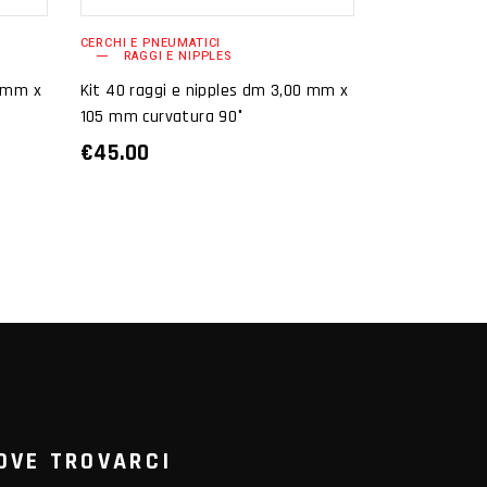
CERCHI E PNEUMATICI
RAGGI E NIPPLES
0 mm x
Kit 40 raggi e nipples dm 3,00 mm x
105 mm curvatura 90°
€
45.00
OVE TROVARCI