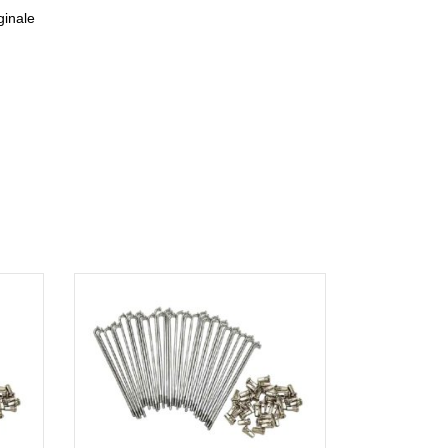
ginale
AGGIUNGI AL
CARRELLO