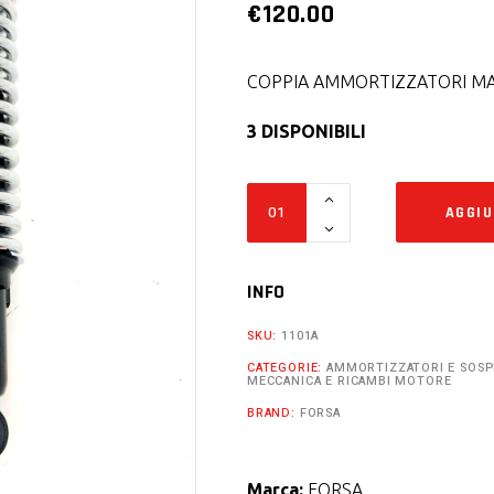
€
120.00
COPPIA AMMORTIZZATORI MA
3 DISPONIBILI
Ammortizzatori
AGGIU
rear
shocks
240
INFO
mm
SKU:
1101A
ducati
CATEGORIE:
AMMORTIZZATORI E SOSP
guzzi
MECCANICA E RICAMBI MOTORE
gilera
BRAND:
FORSA
bmw
triumph
Marca:
FORSA
cafe