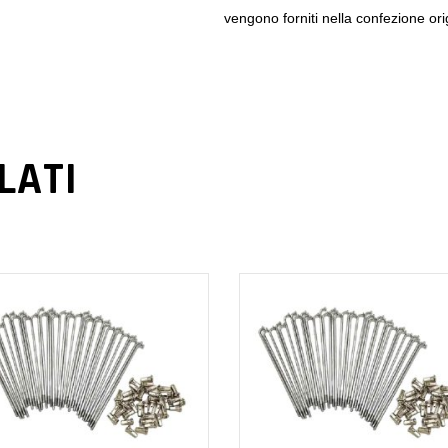
vengono forniti nella confezione ori
LATI
AGGIUNGI AL
AGGIUNGI AL
CARRELLO
CARRELLO