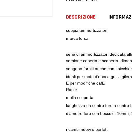
racer
quantity
DESCRIZIONE
INFORMAZ
coppia ammortizzatori
marca forsa
serie di ammortizzatori dedicata alle
versione coperta e scoperta. dimensi
vengono forniti anche con i bicchier
ideali per moto d’epoca guzzi gile
E per modifiche cafÈ
Racer
molla scoperta
lunghezza da centro foro a centro
diametro foro con boccole: 10mm
ricambi nuovi e perfetti