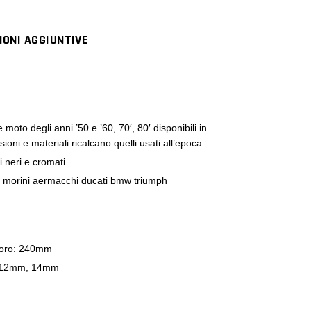
IONI AGGIUNTIVE
 moto degli anni ’50 e ’60, 70′, 80′ disponibili in
oni e materiali ricalcano quelli usati all’epoca
i neri e cromati.
ra morini aermacchi ducati bmw triumph
 foro: 240mm
, 12mm, 14mm