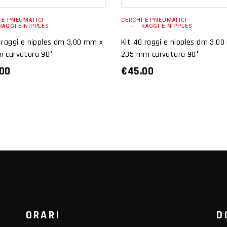
 E PNEUMATICI
CERCHI E PNEUMATICI
RAGGI E NIPPLES
RAGGI E NIPPLES
 raggi e nipples dm 3,00 mm x
Kit 40 raggi e nipples dm 3,0
m curvatura 90°
235 mm curvatura 90°
.00
€
45.00
ORARI
D