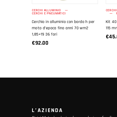
CERCHI ALLUMINIO
CERCHI
CERCHI E PNEUMATICI
Cerchio in alluminio con bordo h per
Kit 40
moto d’epoca fino anni 70 wm2
115 m
1,85×19 36 fori
€
45
€
92.00
L’AZIENDA