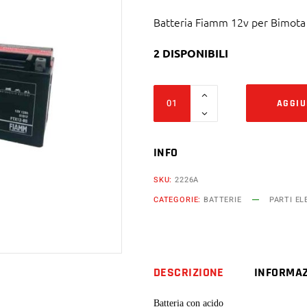
Batteria Fiamm 12v per Bimota
2 DISPONIBILI
Batteria
AGGIU
Fiamm
12v
12ah
INFO
ftx12-
SKU:
2226A
bs
CATEGORIE:
BATTERIE
PARTI EL
Bimota
1000
cc
sb8r
DESCRIZIONE
INFORMAZ
yb11
quantity
Batteria con acido