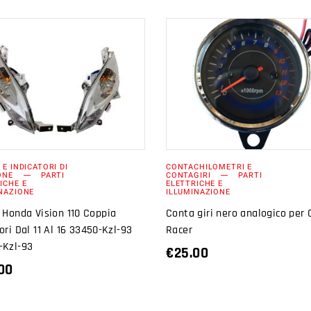
AGGIUNGI AL
AGGIUNGI AL
CARRELLO
CARRELLO
 E INDICATORI DI
CONTACHILOMETRI E
ONE
PARTI
CONTAGIRI
PARTI
ICHE E
ELETTRICHE E
NAZIONE
ILLUMINAZIONE
 Honda Vision 110 Coppia
Conta giri nero analogico per 
ori Dal 11 Al 16 33450-Kzl-93
Racer
-Kzl-93
€
25.00
00