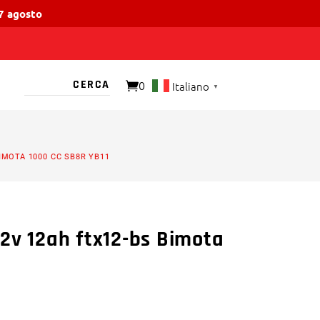
17 agosto
0
Italiano
▼
O PRESENTE
IMOTA 1000 CC SB8R YB11
2v 12ah ftx12-bs Bimota