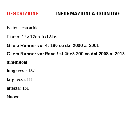
cc
Runner
DESCRIZIONE
INFORMAZIONI AGGIUNTIVE
vxr
st
Batteria con acido
4t
Fiamm 12v 12ah
ftx12-bs
quantity
Gilera Runner vxr 4t 180 cc dal 2000 al 2001
Gilera Runner vxr Race / st 4t e3 200 cc dal 2008 al 2013
dimensioni
lunghezza: 152
larghezza: 88
altezza: 131
Nuova