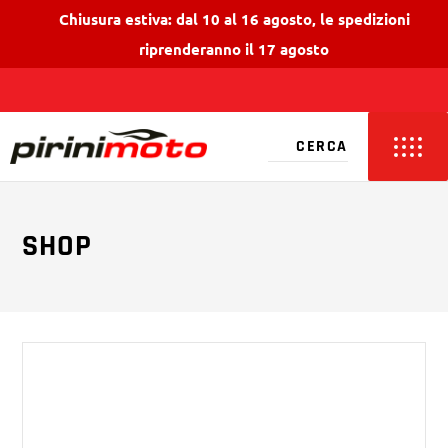
Chiusura estiva: dal 10 al 16 agosto, le spedizioni
riprenderanno il 17 agosto
SHOP