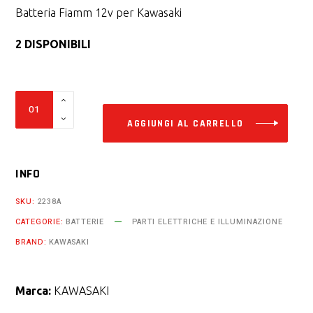
Batteria Fiamm 12v per Kawasaki
2 DISPONIBILI
Alter
Batteria
Fiamm
AGGIUNGI AL CARRELLO
12v
12ah
INFO
ftx12-
bs
SKU:
2238A
Kawasaki
CATEGORIE:
BATTERIE
PARTI ELETTRICHE E ILLUMINAZIONE
650
BRAND:
KAWASAKI
cc
er6
f
Marca:
KAWASAKI
n