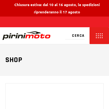
Chiusura estiva: dal 10 al 16 agosto, le spedizioni
riprenderanno il 17 agosto
SHOP