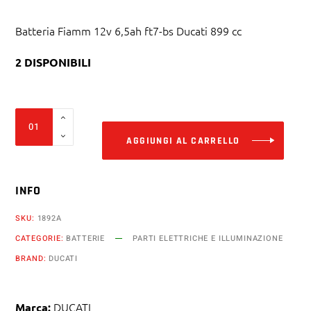
Batteria Fiamm 12v 6,5ah ft7-bs Ducati 899 cc
2 DISPONIBILI
Alter
Batteria
Fiamm
AGGIUNGI AL CARRELLO
12v
6,5ah
INFO
ft7-
bs
SKU:
1892A
Ducati
CATEGORIE:
BATTERIE
PARTI ELETTRICHE E ILLUMINAZIONE
899
BRAND:
DUCATI
cc
Panigale
quantity
DUCATI
Marca: