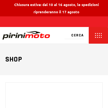
Chiusura estiva: dal 10 al 16 agosto, le spedizioni
riprenderanno il 17 agosto
SHOP