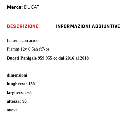
959
DUCATI
Marca:
quantity
DESCRIZIONE
INFORMAZIONI AGGIUNTIVE
Batteria con acido
Fiamm 12v 6,5ah ft7-bs
Ducati Panigale 959 955 cc dal 2016 al 2018
dimensioni
lunghezza: 150
larghezza: 65
altezza: 93
nuova