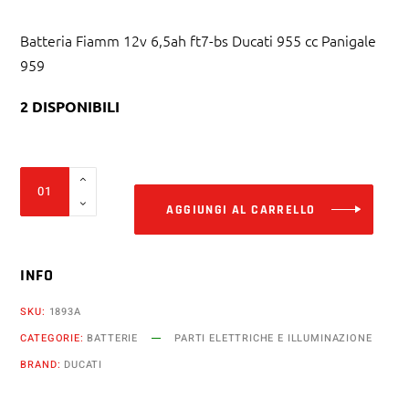
Batteria Fiamm 12v 6,5ah ft7-bs Ducati 955 cc Panigale
959
2 DISPONIBILI
Alter
Batteria
Fiamm
AGGIUNGI AL CARRELLO
12v
6,5ah
INFO
ft7-
bs
SKU:
1893A
Ducati
CATEGORIE:
BATTERIE
PARTI ELETTRICHE E ILLUMINAZIONE
955
BRAND:
DUCATI
cc
Panigale