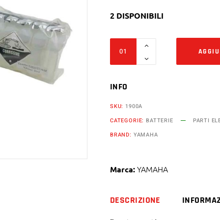
2 DISPONIBILI
Batteria
AGGIU
Fiamm
12v
6,5ah
INFO
ft7-
SKU:
1900A
bs
CATEGORIE:
BATTERIE
PARTI EL
Yamaha
BRAND:
YAMAHA
125
cc
nxc
YAMAHA
Marca:
xc
r
DESCRIZIONE
INFORMAZ
yn
quantity