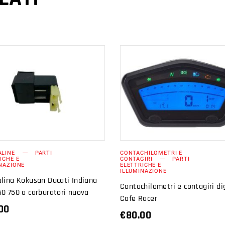
AGGIUNGI AL
AGGIUNGI AL
CARRELLO
CARRELLO
ALINE
PARTI
CONTACHILOMETRI E
ICHE E
CONTAGIRI
PARTI
NAZIONE
ELETTRICHE E
ILLUMINAZIONE
lina Kokusan Ducati Indiana
Contachilometri e contagiri di
0 750 a carburatori nuova
Cafe Racer
00
€
80.00