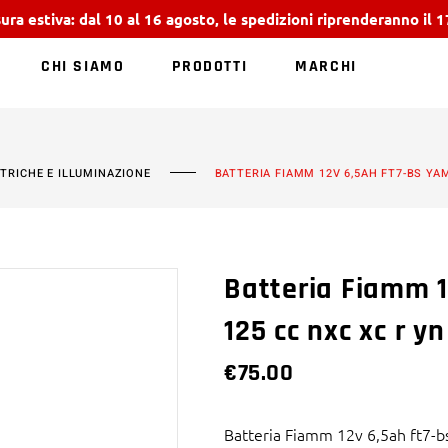
ura estiva: dal 10 al 16 agosto, le spedizioni riprenderanno il 
CHI SIAMO
PRODOTTI
MARCHI
NESSUN PRODOTT
TTRICHE E ILLUMINAZIONE
BATTERIA FIAMM 12V 6,5AH FT7-BS YA
Batteria Fiamm 
125 cc nxc xc r yn
€
75.00
Batteria Fiamm 12v 6,5ah ft7-