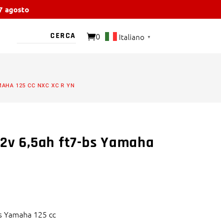
17 agosto
0
Italiano
▼
O PRESENTE
MAHA 125 CC NXC XC R YN
12v 6,5ah ft7-bs Yamaha
bs Yamaha 125 cc