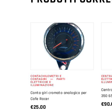
AGGIUNGI AL
CARRELLO
CONTACHILOMETRI E
CENTR
CONTAGIRI
PARTI
ELETTR
ELETTRICHE E
ILLUMI
ILLUMINAZIONE
Centra
Conta giri cromato analogico per
350 65
Cafe Racer
€
90.
€
25.00