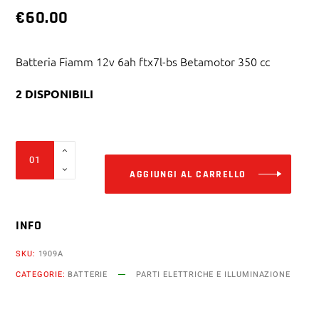
€
60.00
Batteria Fiamm 12v 6ah ftx7l-bs Betamotor 350 cc
2 DISPONIBILI
Alter
Batteria
Fiamm
AGGIUNGI AL CARRELLO
12v
6ah
INFO
ftx7l-
bs
SKU:
1909A
Betamotor
CATEGORIE:
BATTERIE
PARTI ELETTRICHE E ILLUMINAZIONE
350
cc