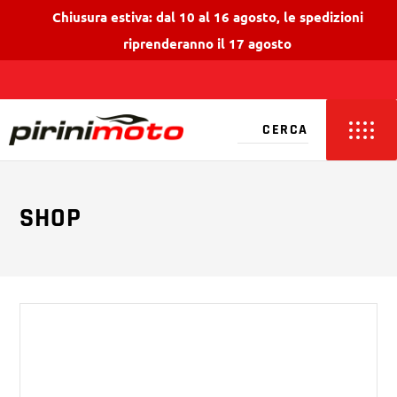
Chiusura estiva: dal 10 al 16 agosto, le spedizioni
riprenderanno il 17 agosto
SHOP