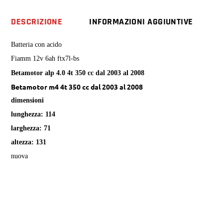
alp
4t
DESCRIZIONE
INFORMAZIONI AGGIUNTIVE
m4
4t
Batteria con acido
quantity
Fiamm 12v 6ah ftx7l-bs
Betamotor alp 4.0 4t 350 cc dal 2003 al 2008
Betamotor m4 4t 350 cc dal 2003 al 2008
dimensioni
lunghezza: 114
larghezza: 71
altezza: 131
nuova