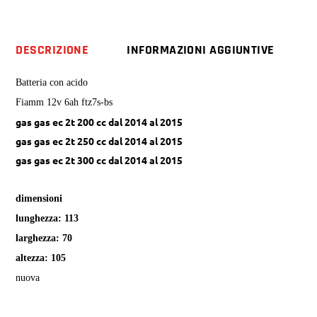
200
250
300
DESCRIZIONE
INFORMAZIONI AGGIUNTIVE
cc
ec
Batteria con acido
2t
Fiamm 12v 6ah ftz7s-bs
quantity
gas gas ec 2t 200 cc dal 2014 al 2015
gas gas ec 2t 250 cc dal 2014 al 2015
gas gas ec 2t 300 cc dal 2014 al 2015
dimensioni
lunghezza: 113
larghezza: 70
altezza: 105
nuova