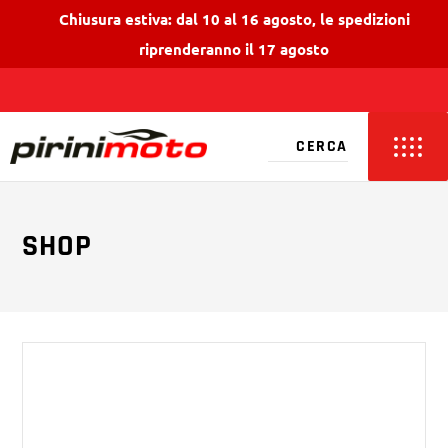
Chiusura estiva: dal 10 al 16 agosto, le spedizioni
riprenderanno il 17 agosto
SHOP