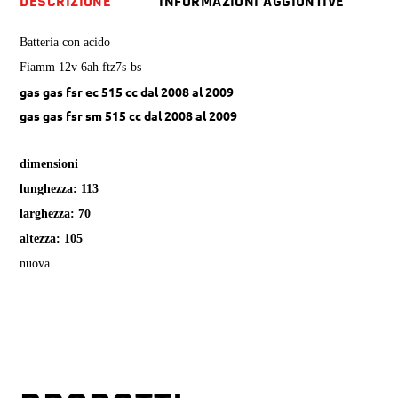
DESCRIZIONE
INFORMAZIONI AGGIUNTIVE
ec
sm
Batteria con acido
quantity
Fiamm 12v 6ah ftz7s-bs
gas gas fsr ec 515 cc dal 2008 al 2009
gas gas fsr sm 515 cc dal 2008 al 2009
dimensioni
lunghezza: 113
larghezza: 70
altezza: 105
nuova