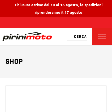
Chiusura estiva: dal 10 al 16 agosto, le spedizioni
riprenderanno il 17 agosto
SHOP