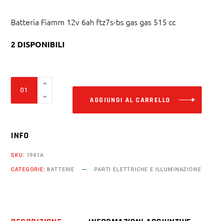
Batteria Fiamm 12v 6ah ftz7s-bs gas gas 515 cc
2 DISPONIBILI
Alter
Batteria
Fiamm
AGGIUNGI AL CARRELLO
12v
6ah
INFO
ftz7s-
bs
SKU:
1941A
gas
CATEGORIE:
BATTERIE
PARTI ELETTRICHE E ILLUMINAZIONE
gas
515
cc
fsr