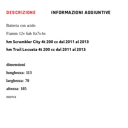
Scrambler
Trail
DESCRIZIONE
INFORMAZIONI AGGIUNTIVE
Locusta
4t
Batteria con acido
quantity
Fiamm 12v 6ah ftz7s-bs
hm Scrambler City 4t 200 cc dal 2011 al 2013
hm Trail Locusta 4t 200 cc dal 2011 al 2013
dimensioni
lunghezza: 113
larghezza: 70
altezza: 105
nuova