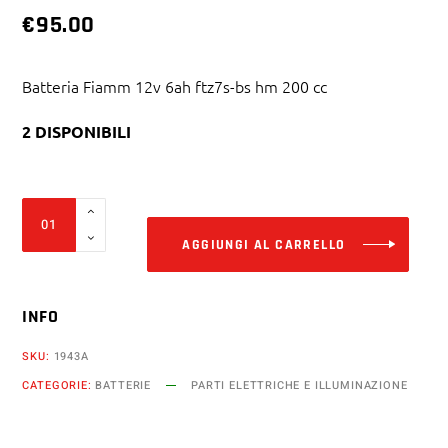
€
95.00
Batteria Fiamm 12v 6ah ftz7s-bs hm 200 cc
2 DISPONIBILI
Alter
Batteria
Fiamm
AGGIUNGI AL CARRELLO
12v
6ah
INFO
ftz7s-
bs
SKU:
1943A
hm
CATEGORIE:
BATTERIE
PARTI ELETTRICHE E ILLUMINAZIONE
200
cc