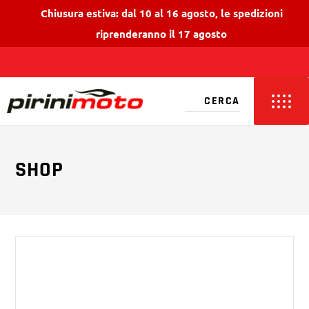
Chiusura estiva: dal 10 al 16 agosto, le spedizioni
riprenderanno il 17 agosto
SHOP