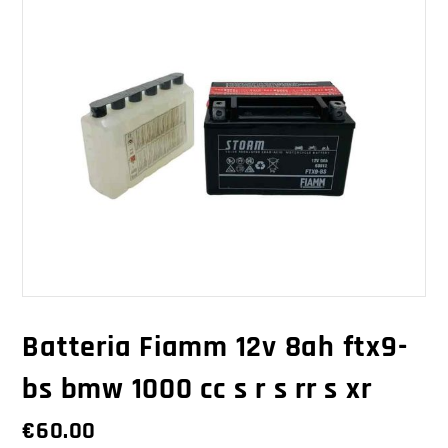
Batteria Fiamm 12v 8ah ftx9-
bs bmw 1000 cc s r s rr s xr
€
60.00