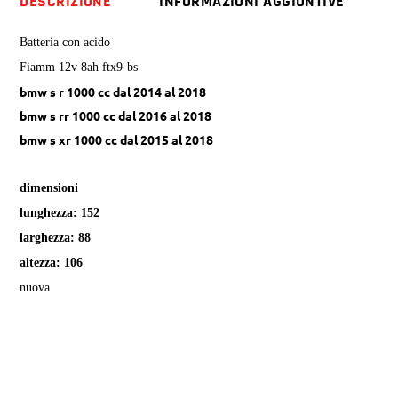
DESCRIZIONE
INFORMAZIONI AGGIUNTIVE
s
rr
Batteria con acido
s
Fiamm 12v 8ah ftx9-bs
xr
bmw s r 1000 cc dal 2014 al 2018
quantity
bmw s rr 1000 cc dal 2016 al 2018
bmw s xr 1000 cc dal 2015 al 2018
dimensioni
lunghezza: 152
larghezza: 88
altezza: 106
nuova