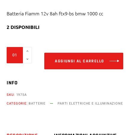
Batteria Fiamm 12v 8ah ftx9-bs bmw 1000 cc
2 DISPONIBILI
Alter
Batteria
Fiamm
AGGIUNGI AL CARRELLO
12v
8ah
INFO
ftx9-
bs
SKU:
1975A
bmw
CATEGORIE:
BATTERIE
PARTI ELETTRICHE E ILLUMINAZIONE
1000
cc
s
r