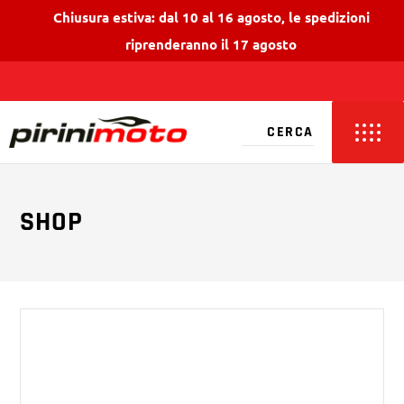
Chiusura estiva: dal 10 al 16 agosto, le spedizioni
riprenderanno il 17 agosto
SHOP