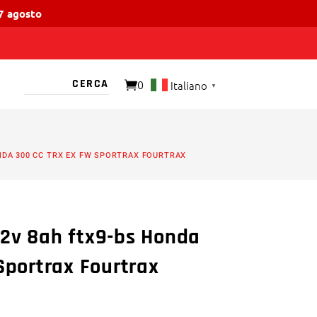
17 agosto
0
Italiano
▼
O PRESENTE
NDA 300 CC TRX EX FW SPORTRAX FOURTRAX
12v 8ah ftx9-bs Honda
 Sportrax Fourtrax