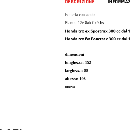
DESCRIZIONE
INFORMAZ
Sportrax
Fourtrax
Batteria con acido
quantity
Fiamm 12v 8ah ftx9-bs
Honda trx ex Sportrax 300 cc dal 
Honda trx fw Fourtrax 300 cc dal 
dimensioni
lunghezza: 152
larghezza: 88
altezza: 106
nuova