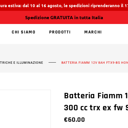
ura estiva: dal 10 al 16 agosto, le spedizioni riprenderanno il 
Spedizione GRATUITA in tutta Italia
CHI SIAMO
PRODOTTI
MARCHI
NESSUN PRODOTT
TTRICHE E ILLUMINAZIONE
BATTERIA FIAMM 12V 8AH FTX9-BS HO
Batteria Fiamm 
300 cc trx ex fw
€
60.00