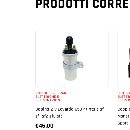
PRODOTTI CORRE
AGGIUNGI AL
CARRELLO
BOBINE
PARTI
CENTR
ELETTRICHE E
ELETTR
ILLUMINAZIONE
ILLUMI
Bobina12 v Laverda 650 gt gts s sf
Coppia
sf1 sf2 sf3 sfc
Monst
Sport
€
45.00