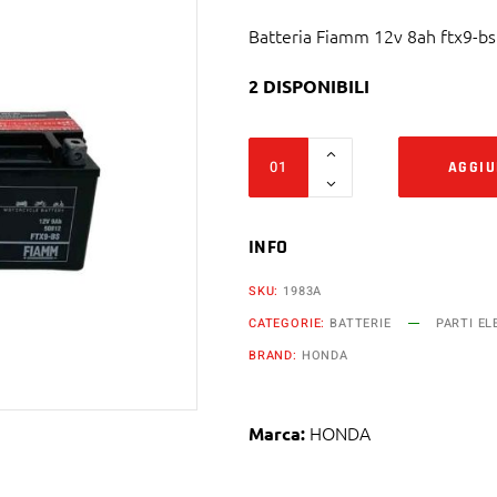
Batteria Fiamm 12v 8ah ftx9-b
2 DISPONIBILI
Batteria
AGGIU
Fiamm
12v
8ah
INFO
ftx9-
SKU:
1983A
bs
CATEGORIE:
BATTERIE
PARTI EL
Honda
BRAND:
HONDA
300
cc
trx
HONDA
Marca:
ex
fw