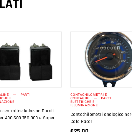
LATI
AGGIUNGI AL
AGGIUNGI AL
CARRELLO
CARRELLO
ALINE
PARTI
CONTACHILOMETRI E
ICHE E
CONTAGIRI
PARTI
NAZIONE
ELETTRICHE E
ILLUMINAZIONE
 centraline kokusan Ducati
Contachilometri analogico ner
er 400 600 750 900 e Super
Cafe Racer
€
25.00