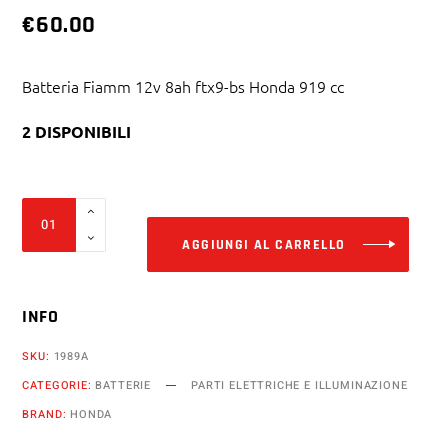
€
60.00
Batteria Fiamm 12v 8ah ftx9-bs Honda 919 cc
2 DISPONIBILI
Alter
Batteria
Fiamm
AGGIUNGI AL CARRELLO
12v
8ah
INFO
ftx9-
bs
SKU:
1989A
Honda
CATEGORIE:
BATTERIE
PARTI ELETTRICHE E ILLUMINAZIONE
919
BRAND:
HONDA
cc