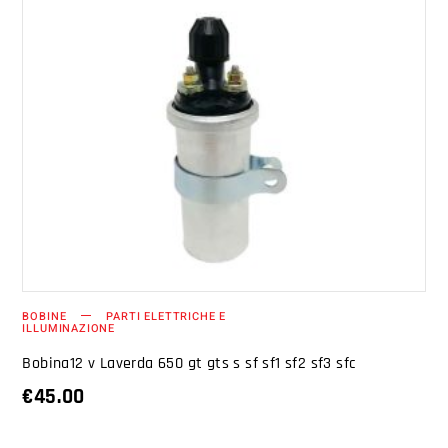
AGGIUNGI AL CARRELLO
BOBINE
PARTI ELETTRICHE E
ILLUMINAZIONE
Bobina12 v Laverda 650 gt gts s sf sf1 sf2 sf3 sfc
€
45.00