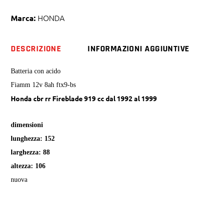
cbr
rr
HONDA
Marca:
Fireblade
quantity
DESCRIZIONE
INFORMAZIONI AGGIUNTIVE
Batteria con acido
Fiamm 12v 8ah ftx9-bs
Honda cbr rr Fireblade 919 cc dal 1992 al 1999
dimensioni
lunghezza: 152
larghezza: 88
altezza: 106
nuova