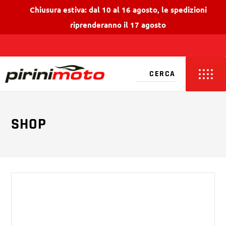
Chiusura estiva: dal 10 al 16 agosto, le spedizioni
riprenderanno il 17 agosto
SHOP