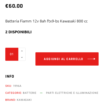
€
60.00
Batteria Fiamm 12v 8ah ftx9-bs Kawasaki 800 cc
2 DISPONIBILI
Alter
Batteria
Fiamm
AGGIUNGI AL CARRELLO
12v
8ah
INFO
ftx9-
bs
SKU:
1996A
Kawasaki
CATEGORIE:
BATTERIE
PARTI ELETTRICHE E ILLUMINAZIONE
800
BRAND:
KAWASAKI
cc