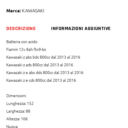
z
abs
KAWASAKI
Marca:
bds
e
DESCRIZIONE
INFORMAZIONI AGGIUNTIVE
cds
quantity
Batteria con acido
Fiamm 12v 8ah ftx9-bs
Kawasaki z abs bds 800cc dal 2013 al 2016
Kawasaki z ads 800cc dal 2013 al 2016
Kawasaki z e abs dds 800cc dal 2013 al 2016
Kawasaki z e cds 800cc dal 2013 al 2016
Dimensioni
Lunghezza: 152
Larghezza: 88
Altezza: 106
Nuova