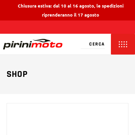
Chiusura estiva: dal 10 al 16 agosto, le spedizioni
riprenderanno il 17 agosto
SHOP