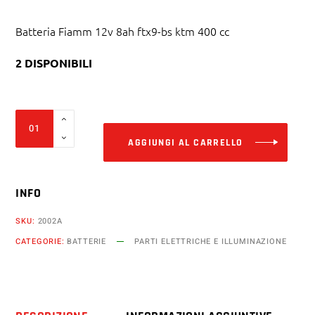
Batteria Fiamm 12v 8ah ftx9-bs ktm 400 cc
2 DISPONIBILI
Alter
Batteria
Fiamm
AGGIUNGI AL CARRELLO
12v
8ah
INFO
ftx9-
bs
SKU:
2002A
ktm
CATEGORIE:
BATTERIE
PARTI ELETTRICHE E ILLUMINAZIONE
400
cc
lc4
egs