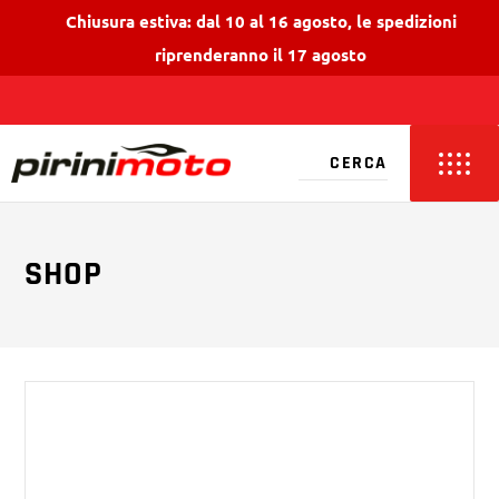
Chiusura estiva: dal 10 al 16 agosto, le spedizioni
riprenderanno il 17 agosto
SHOP