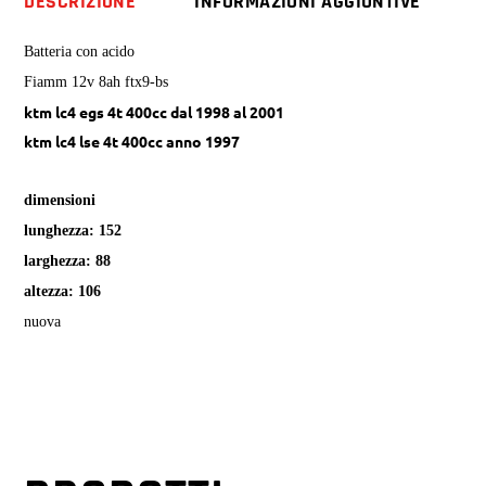
DESCRIZIONE
INFORMAZIONI AGGIUNTIVE
lse
4t
Batteria con acido
quantity
Fiamm 12v 8ah ftx9-bs
ktm lc4 egs 4t 400
cc dal 1998 al 2001
ktm lc4 lse 4t 400
cc anno 1997
dimensioni
lunghezza: 152
larghezza: 88
altezza: 106
nuova