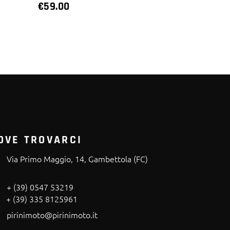
€
59.00
OVE TROVARCI
Via Primo Maggio, 14, Gambettola (FC)
+ (39) 0547 53219
+ (39) 335 8125961
pirinimoto@pirinimoto.it