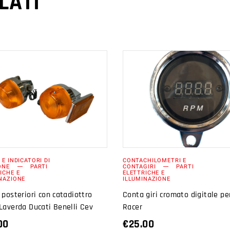
LATI
AGGIUNGI AL
AGGIUNGI AL
CARRELLO
CARRELLO
 E INDICATORI DI
CONTACHILOMETRI E
ONE
PARTI
CONTAGIRI
PARTI
ICHE E
ELETTRICHE E
NAZIONE
ILLUMINAZIONE
 posteriori con catadiottro
Conta giri cromato digitale pe
Laverda Ducati Benelli Cev
Racer
00
€
25.00