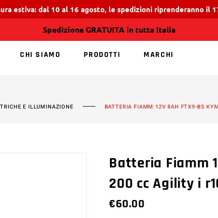
ura estiva: dal 10 al 16 agosto, le spedizioni riprenderanno il 
Spedizione GRATUITA in tutta Italia
CHI SIAMO
PRODOTTI
MARCHI
NESSUN PRODOTT
TTRICHE E ILLUMINAZIONE
BATTERIA FIAMM 12V 8AH FTX9-BS KYMC
Batteria Fiamm 
200 cc Agility i r
€
60.00