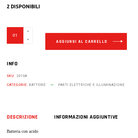
2 DISPONIBILI
Alter
Batteria
Fiamm
AGGIUNGI AL CARRELLO
12v
8ah
INFO
ftx9-
bs
SKU:
2010A
Laverda
CATEGORIE:
BATTERIE
PARTI ELETTRICHE E ILLUMINAZIONE
150
cc
Phoenix
quantity
DESCRIZIONE
INFORMAZIONI AGGIUNTIVE
Batteria con acido