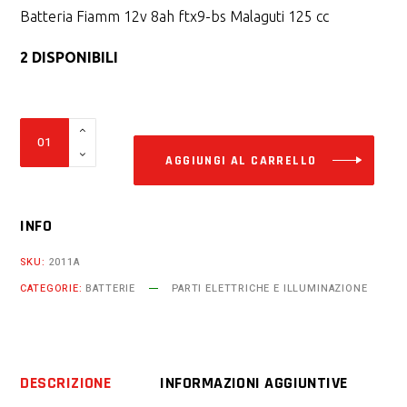
Batteria Fiamm 12v 8ah ftx9-bs Malaguti 125 cc
2 DISPONIBILI
Alter
Batteria
Fiamm
AGGIUNGI AL CARRELLO
12v
8ah
INFO
ftx9-
bs
SKU:
2011A
Malaguti
CATEGORIE:
BATTERIE
PARTI ELETTRICHE E ILLUMINAZIONE
125
cc
Centro
ie
DESCRIZIONE
INFORMAZIONI AGGIUNTIVE
4t