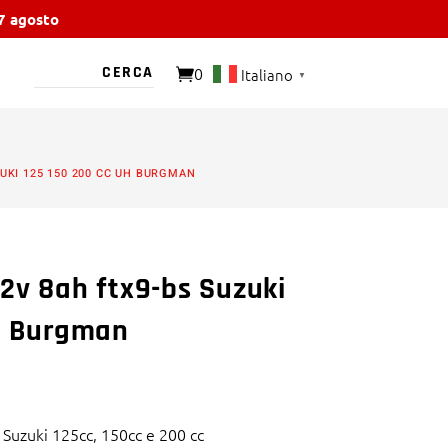
17 agosto
0
Italiano
▼
O PRESENTE
UKI 125 150 200 CC UH BURGMAN
2v 8ah ftx9-bs Suzuki
uh Burgman
 Suzuki 125cc, 150cc e 200 cc