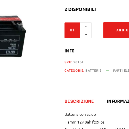
2 DISPONIBILI
Batteria
AGGIU
Fiamm
12v
8ah
INFO
ftx9-
SKU:
2015A
bs
CATEGORIE:
BATTERIE
PARTI EL
Suzuki
125
150
200
DESCRIZIONE
INFORMAZ
cc
uh
Batteria con acido
Burgman
Fiamm 12v 8ah ftx9-bs
quantity