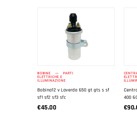
AGGIUNGI AL
CARRELLO
BOBINE
PARTI
CENTR
ELETTRICHE E
ELETTR
ILLUMINAZIONE
ILLUMI
Bobina12 v Laverda 650 gt gts s sf
Centr
sf1 sf2 sf3 sfc
400 6
€
45.00
€
90.