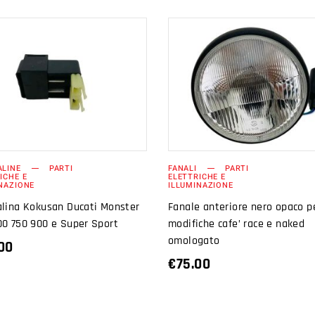
AGGIUNGI AL
AGGIUNGI AL
CARRELLO
CARRELLO
ALINE
PARTI
FANALI
PARTI
ICHE E
ELETTRICHE E
NAZIONE
ILLUMINAZIONE
alina Kokusan Ducati Monster
Fanale anteriore nero opaco p
00 750 900 e Super Sport
modifiche cafe’ race e naked
omologato
00
€
75.00