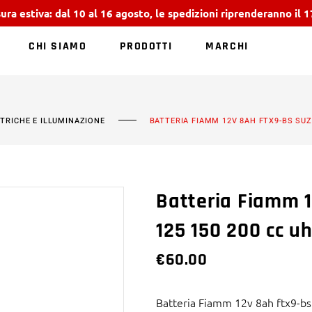
ura estiva: dal 10 al 16 agosto, le spedizioni riprenderanno il 
CHI SIAMO
PRODOTTI
MARCHI
NESSUN PRODOTT
TTRICHE E ILLUMINAZIONE
BATTERIA FIAMM 12V 8AH FTX9-BS SUZ
Batteria Fiamm 1
125 150 200 cc 
€
60.00
Batteria Fiamm 12v 8ah ftx9-bs