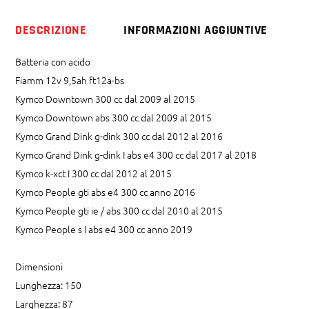
Dink
Downtown
DESCRIZIONE
INFORMAZIONI AGGIUNTIVE
People
gti
Batteria con acido
quantity
Fiamm 12v 9,5ah ft12a-bs
Kymco Downtown 300 cc dal 2009 al 2015
Kymco Downtown abs 300 cc dal 2009 al 2015
Kymco Grand Dink g-dink 300 cc dal 2012 al 2016
Kymco Grand Dink g-dink I abs e4 300 cc dal 2017 al 2018
Kymco k-xct I 300 cc dal 2012 al 2015
Kymco People gti abs e4 300 cc anno 2016
Kymco People gti ie / abs 300 cc dal 2010 al 2015
Kymco People s I abs e4 300 cc anno 2019
Dimensioni
Lunghezza: 150
Larghezza: 87