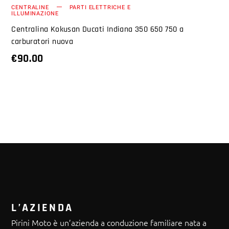
CENTRALINE
PARTI ELETTRICHE E
ILLUMINAZIONE
Centralina Kokusan Ducati Indiana 350 650 750 a
carburatori nuova
€
90.00
L’AZIENDA
Pirini Moto è un’azienda a conduzione familiare nata a