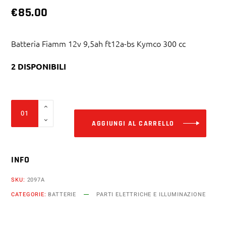
€
85.00
Batteria Fiamm 12v 9,5ah ft12a-bs Kymco 300 cc
2 DISPONIBILI
Alter
Batteria
Fiamm
AGGIUNGI AL CARRELLO
12v
9,5ah
INFO
ft12a-
bs
SKU:
2097A
Kymco
CATEGORIE:
BATTERIE
PARTI ELETTRICHE E ILLUMINAZIONE
300
cc