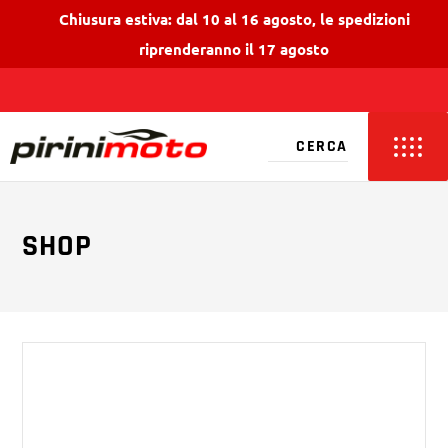
Chiusura estiva: dal 10 al 16 agosto, le spedizioni
riprenderanno il 17 agosto
SHOP