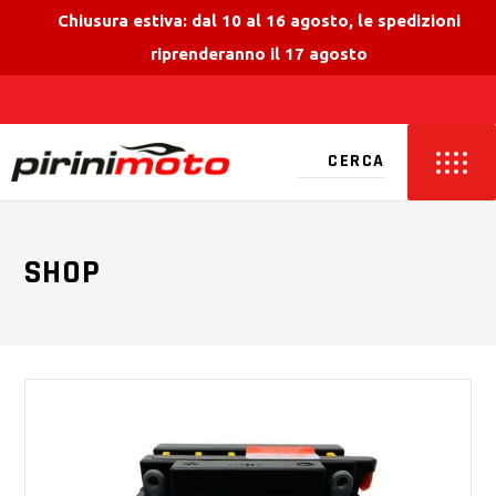
Chiusura estiva: dal 10 al 16 agosto, le spedizioni
riprenderanno il 17 agosto
SHOP