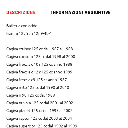
cc
Freccia
DESCRIZIONE
INFORMAZIONI AGGIUNTIVE
Mito
n
Batteria con acido
90
Fiamm 12v 9ah 12n9-4b-1
Raptor
quantity
Cagiva cruiser 125 cc dal 1987 al 1988
Cagiva cucciolo 125 cc dal 1998 al 2000
Cagiva freccia c 10 r 125 cc anno 1988
Cagiva freccia c 12 r 125 cc anno 1989
Cagiva freccia c9 125 cc anno 1987
Cagiva mito 125 cc dal 1990 al 2010
Cagiva n 90 125 cc dal 1989
Cagiva nuvola 125 cc dal 2001 al 2002
Cagiva planet 125 cc dal 1997 al 2002
Cagiva raptor 125 cc dal 2003 al 2004
Cagiva supercity 125 cc dal 1992 al 1999