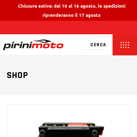
Chiusura estiva: dal 10 al 16 agosto, le spedizioni
riprenderanno il 17 agosto
SHOP