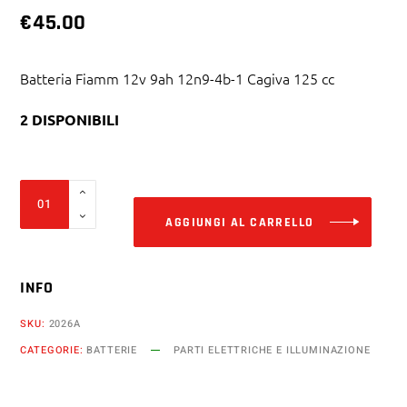
€
45.00
Batteria Fiamm 12v 9ah 12n9-4b-1 Cagiva 125 cc
2 DISPONIBILI
Alter
Batteria
Fiamm
AGGIUNGI AL CARRELLO
12v
9ah
INFO
12n9-
4b-
SKU:
2026A
1
CATEGORIE:
BATTERIE
PARTI ELETTRICHE E ILLUMINAZIONE
Cagiva
125