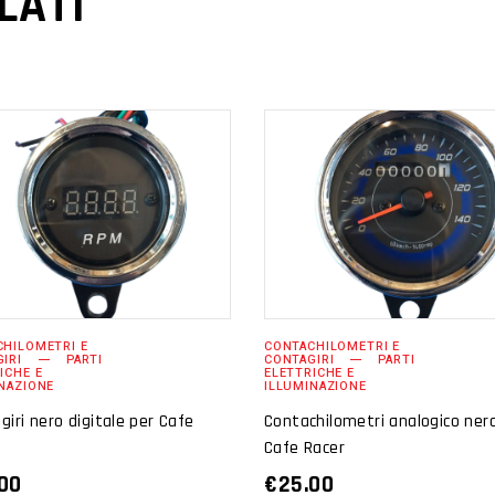
LATI
AGGIUNGI AL
AGGIUNGI AL
CARRELLO
CARRELLO
HILOMETRI E
CONTACHILOMETRI E
IRI
PARTI
CONTAGIRI
PARTI
ICHE E
ELETTRICHE E
NAZIONE
ILLUMINAZIONE
giri nero digitale per Cafe
Contachilometri analogico ner
Cafe Racer
00
€
25.00