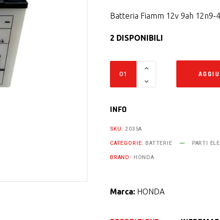
Batteria Fiamm 12v 9ah 12n9-
2 DISPONIBILI
Batteria
AGGIU
Fiamm
12v
9ah
INFO
12n9-
SKU:
2035A
4b-
CATEGORIE:
BATTERIE
PARTI EL
1
BRAND:
HONDA
Honda
250
cc
Marca:
HONDA
cm
c