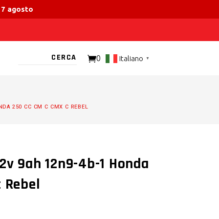
 17 agosto
0
Italiano
▼
TO PRESENTE
NDA 250 CC CM C CMX C REBEL
2v 9ah 12n9-4b-1 Honda
c Rebel