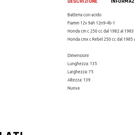
DESCRIZIONE
INFORMAZ
cmx
c
Batteria con acido
Rebel
Fiamm 12v 9ah 12n9-4b-1
quantity
Honda cm c 250 cc dal 1982 al 1983
Honda cmx c Rebel 250 cc dal 1985 
Dimensioni
Lunghezza: 135
Larghezza: 75
Altezza: 139
Nuova