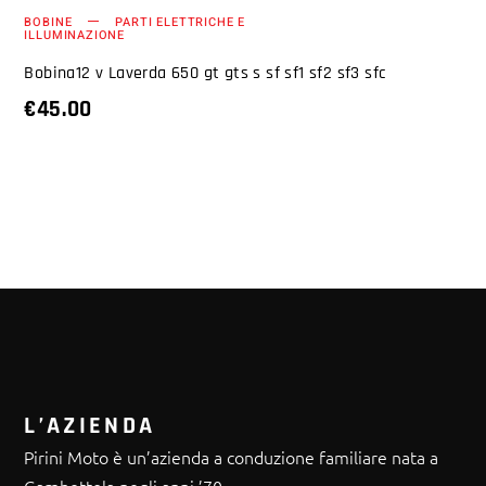
BOBINE
PARTI ELETTRICHE E
ILLUMINAZIONE
Bobina12 v Laverda 650 gt gts s sf sf1 sf2 sf3 sfc
€
45.00
L’AZIENDA
Pirini Moto è un’azienda a conduzione familiare nata a