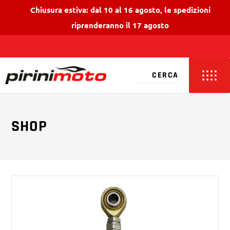
Chiusura estiva: dal 10 al 16 agosto, le spedizioni
riprenderanno il 17 agosto
SHOP