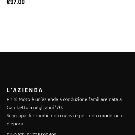
€
97.00
L’AZIENDA
Pirini Moto è un’azienda a conduzione familiare nata a
Gambettola negli anni ’70.
Si occupa di ricambi moto nuovi e per moto moderne e
d’epoca.
P.IVA/CF:
01725590408