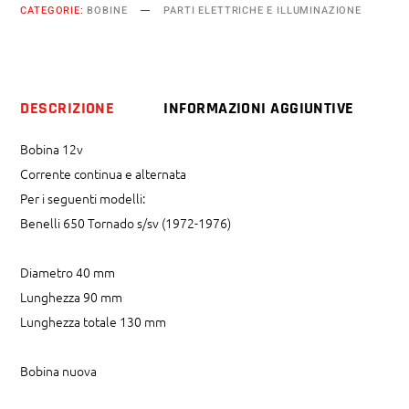
CATEGORIE:
BOBINE
PARTI ELETTRICHE E ILLUMINAZIONE
sv
dal
1972
al
DESCRIZIONE
INFORMAZIONI AGGIUNTIVE
1976
quantity
Bobina 12v
Corrente continua e alternata
Per i seguenti modelli:
Benelli 650 Tornado s/sv (1972-1976)
Diametro 40 mm
Lunghezza 90 mm
Lunghezza totale 130 mm
Bobina nuova