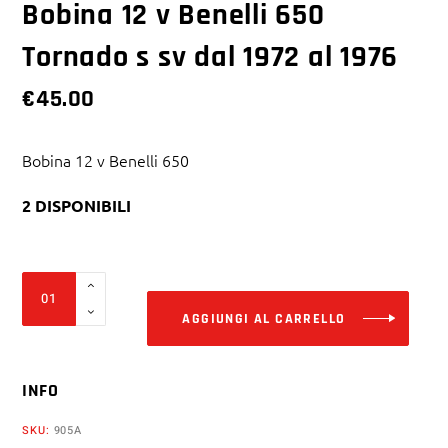
Bobina 12 v Benelli 650
Tornado s sv dal 1972 al 1976
€
45.00
Bobina 12 v Benelli 650
2 DISPONIBILI
Alter
Bobina
12
AGGIUNGI AL CARRELLO
v
Benelli
INFO
650
Tornado
SKU:
905A
s