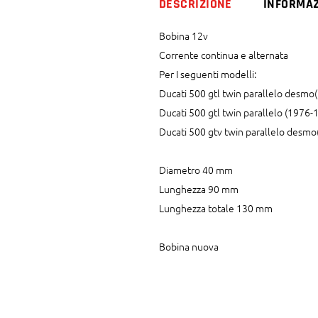
DESCRIZIONE
INFORMAZ
1979
quantity
Bobina 12v
Corrente continua e alternata
Per I seguenti modelli:
Ducati 500 gtl twin parallelo desm
Ducati 500 gtl twin parallelo (1976-
Ducati 500 gtv twin parallelo desm
Diametro 40 mm
Lunghezza 90 mm
Lunghezza totale 130 mm
Bobina nuova