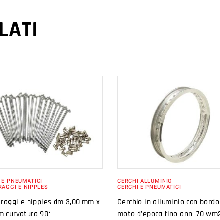
LATI
AGGIUNGI AL
AGGIUNGI AL
CARRELLO
CARRELLO
 E PNEUMATICI
CERCHI ALLUMINIO
RAGGI E NIPPLES
CERCHI E PNEUMATICI
 raggi e nipples dm 3,00 mm x
Cerchio in alluminio con bordo
m curvatura 90°
moto d’epoca fino anni 70 wm