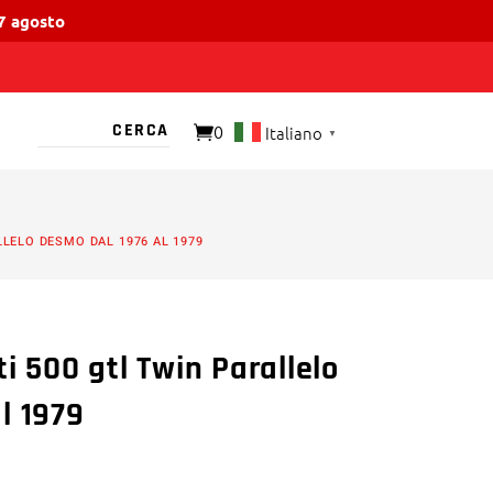
17 agosto
0
Italiano
▼
O PRESENTE
LLELO DESMO DAL 1976 AL 1979
i 500 gtl Twin Parallelo
l 1979