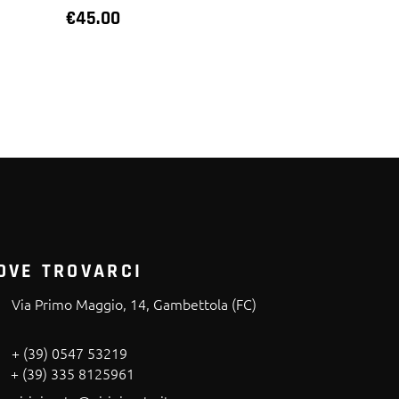
€
45.00
OVE TROVARCI
Via Primo Maggio, 14, Gambettola (FC)
+ (39) 0547 53219
+ (39) 335 8125961