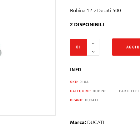
Bobina 12 v Ducati 500
2 DISPONIBILI
Bobina
AGGIU
12
v
Ducati
INFO
500
SKU:
910A
gtl
CATEGORIE:
BOBINE
PARTI ELE
Twin
BRAND:
DUCATI
Parallelo
Desmo
dal
DUCATI
Marca:
1976
al