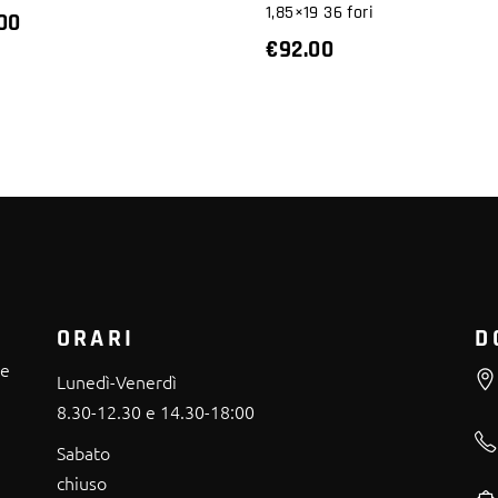
1,85×19 36 fori
00
€
92.00
ORARI
D
re
Lunedì-Venerdì
8.30-12.30 e 14.30-18:00
Sabato
chiuso