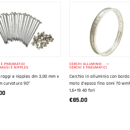
AGGIUNGI AL
AGGIUNGI AL
CARRELLO
CARRELLO
 E PNEUMATICI
CERCHI ALLUMINIO
RAGGI E NIPPLES
CERCHI E PNEUMATICI
 raggi e nipples dm 3,00 mm x
Cerchio in alluminio con bordo
m curvatura 90°
moto d’epoca fino anni 70 wm
1,6×19 40 fori
00
€
85.00