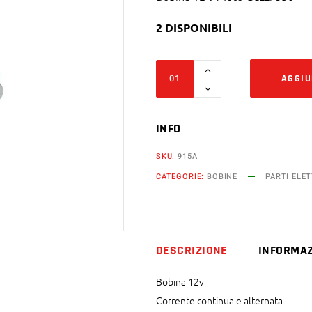
2 DISPONIBILI
Bobina
AGGIU
12
v
Moto
INFO
Guzzi
SKU:
915A
350
CATEGORIE:
BOBINE
PARTI ELE
Nevada
v35
Carabinieri
dal
DESCRIZIONE
INFORMAZ
1990
al
Bobina 12v
1993
Corrente continua e alternata