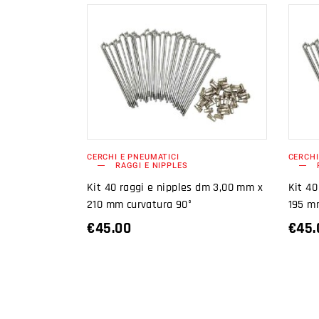
AGGIUNGI AL
CARRELLO
CERCHI E PNEUMATICI
CERCHI
RAGGI E NIPPLES
Kit 40 raggi e nipples dm 3,00 mm x
Kit 40
210 mm curvatura 90°
195 m
€
45.00
€
45.