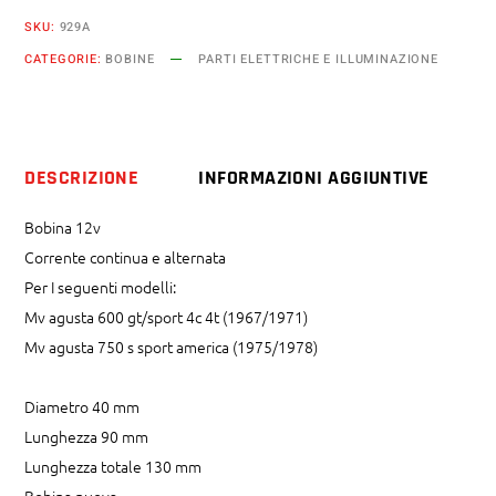
600
SKU:
929A
gt
CATEGORIE:
BOBINE
PARTI ELETTRICHE E ILLUMINAZIONE
Sport
750
s
America
DESCRIZIONE
INFORMAZIONI AGGIUNTIVE
dal
1967
Bobina 12v
al
Corrente continua e alternata
1978
Per I seguenti modelli:
quantity
Mv agusta 600 gt/sport 4c 4t (1967/1971)
Mv agusta 750 s sport america (1975/1978)
Diametro 40 mm
Lunghezza 90 mm
Lunghezza totale 130 mm
Bobina nuova