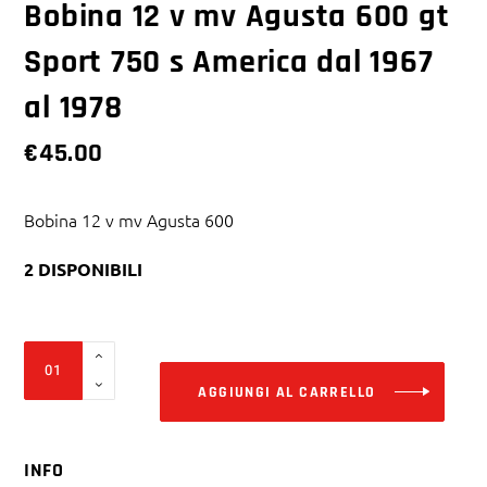
Bobina 12 v mv Agusta 600 gt
Sport 750 s America dal 1967
al 1978
€
45.00
Bobina 12 v mv Agusta 600
2 DISPONIBILI
Alter
Bobina
12
AGGIUNGI AL CARRELLO
v
mv
INFO
Agusta