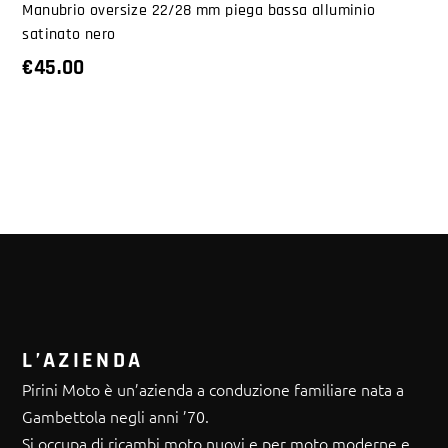
Manubrio oversize 22/28 mm piega bassa alluminio
satinato nero
€
45.00
L’AZIENDA
Pirini Moto è un’azienda a conduzione familiare nata a
Gambettola negli anni ’70.
Si occupa di ricambi moto nuovi e per moto moderne e