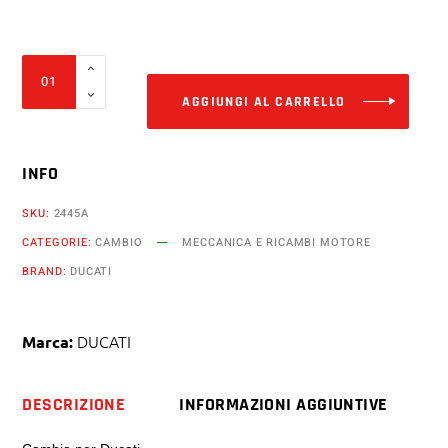
Alter
Cambio
Ducati
AGGIUNGI AL CARRELLO
Monster
s4r
INFO
996
916
SKU:
2445A
st2
CATEGORIE:
CAMBIO
MECCANICA E RICAMBI MOTORE
st4
BRAND:
DUCATI
quantity
DUCATI
Marca:
DESCRIZIONE
INFORMAZIONI AGGIUNTIVE