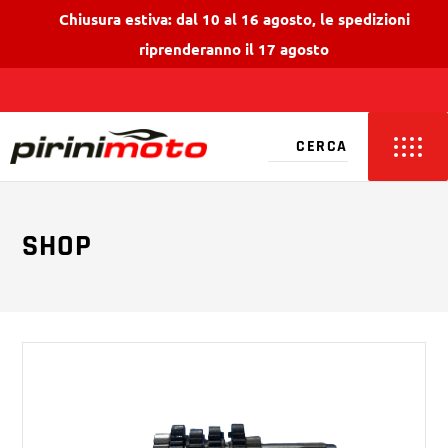
Chiusura estiva: dal 10 al 16 agosto, le spedizioni
riprenderanno il 17 agosto
SHOP