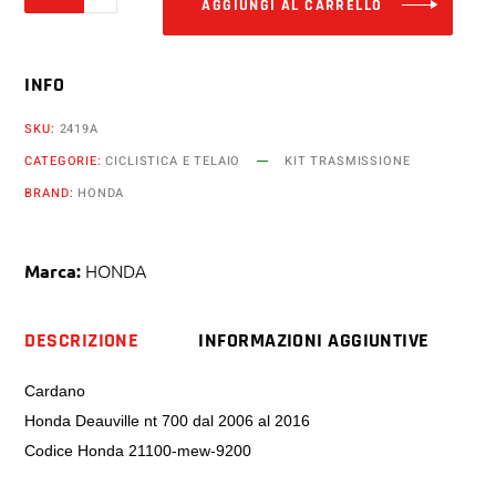
AGGIUNGI AL CARRELLO
Deauville
nt
INFO
700
dal
SKU:
2419A
2006
CATEGORIE:
CICLISTICA E TELAIO
KIT TRASMISSIONE
al
BRAND:
HONDA
2016
nuovo
quantity
HONDA
Marca:
DESCRIZIONE
INFORMAZIONI AGGIUNTIVE
Cardano
Honda Deauville nt 700 dal 2006 al 2016
Codice Honda 21100-mew-9200