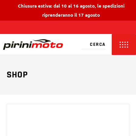
Chiusura estiva: dal 10 al 16 agosto, le spedizioni
riprenderanno il 17 agosto
SHOP