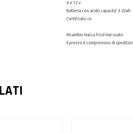
6 e 12 v
Batteria con acido capacita’ 3-20ah
Certificato ce
Ricambio marca firsd mai usato
Il prezzo è comprensivo di spedizio
LATI