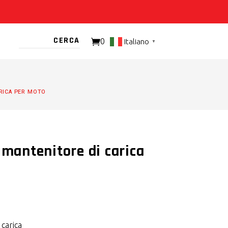
0
Italiano
▼
TO PRESENTE
ARICA PER MOTO
 mantenitore di carica
 carica