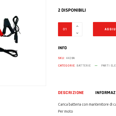
2 DISPONIBILI
Carica
AGGIU
batteria
e
mantenitore
INFO
di
SKU:
4428A
carica
CATEGORIE:
BATTERIE
PARTI EL
per
moto
quantity
DESCRIZIONE
INFORMAZ
Carica batteria con mantenitore di c
Per moto