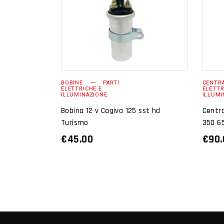
AGGIUNGI AL
CARRELLO
BOBINE
PARTI
CENTRA
ELETTRICHE E
ELETTR
ILLUMINAZIONE
ILLUMI
Bobina 12 v Cagiva 125 sst hd
Centra
Turismo
350 65
€
45.00
€
90.