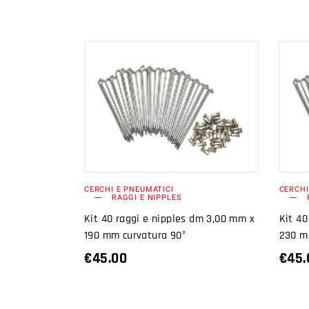
AGGIUNGI AL
CARRELLO
CERCHI E PNEUMATICI
CERCHI
RAGGI E NIPPLES
Kit 40 raggi e nipples dm 3,00 mm x
Kit 40
190 mm curvatura 90°
230 m
€
45.00
€
45.