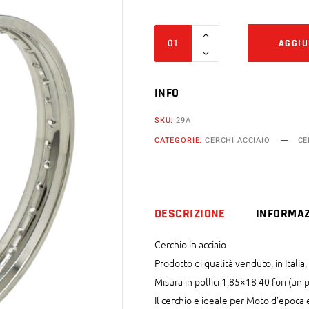
Cerchio
AGGIU
in
acciaio
1,85x18
INFO
40
SKU:
29A
fori
CATEGORIE:
CERCHI ACCIAIO
CE
quantity
DESCRIZIONE
INFORMAZ
Cerchio in acciaio
Prodotto di qualità venduto, in Itali
Misura in pollici 1,85×18 40 fori (un 
Il cerchio e ideale per Moto d’epoca