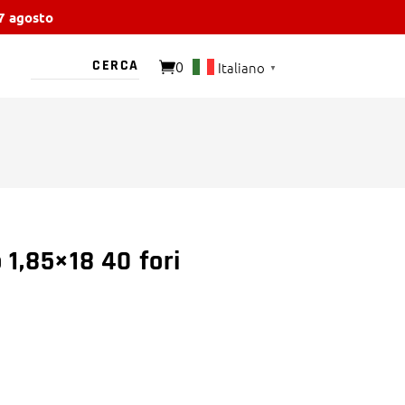
17 agosto
0
Italiano
▼
O PRESENTE
o 1,85×18 40 fori