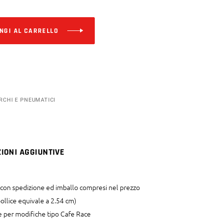
Alternative:
NGI AL CARRELLO
RCHI E PNEUMATICI
IONI AGGIUNTIVE
a, con spedizione ed imballo compresi nel prezzo
pollice equivale a 2.54 cm)
 e per modifiche tipo Cafe Race