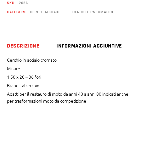
SKU:
1265A
x
CATEGORIE:
CERCHI ACCIAIO
CERCHI E PNEUMATICI
20
36
fori
quantity
DESCRIZIONE
INFORMAZIONI AGGIUNTIVE
Cerchio in acciaio cromato
Misure
1.50 x 20 – 36 fori
Brand Italcerchio
Adatti per il restauro di moto da anni 40 a anni 80 indicati anche
per trasformazioni moto da competizione