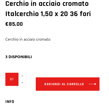
Cerchio in acciaio cromato
Italcerchio 1,50 x 20 36 fori
€
85.00
Cerchio in acciaio cromato
3 DISPONIBILI
Alter
Cerchio
in
AGGIUNGI AL CARRELLO
acciaio
cromato
INFO
Italcerchio
1,50