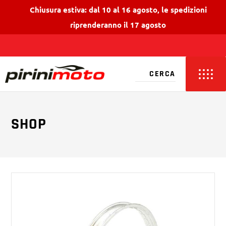
Chiusura estiva: dal 10 al 16 agosto, le spedizioni
riprenderanno il 17 agosto
SHOP