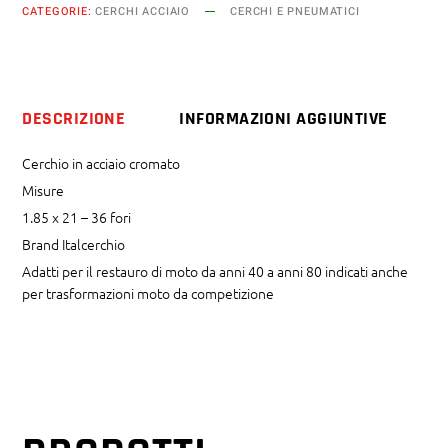
CATEGORIE:
CERCHI ACCIAIO
CERCHI E PNEUMATICI
21
36
fori
quantity
DESCRIZIONE
INFORMAZIONI AGGIUNTIVE
Cerchio in acciaio cromato
Misure
1.85 x 21 – 36 fori
Brand Italcerchio
Adatti per il restauro di moto da anni 40 a anni 80 indicati anche
per trasformazioni moto da competizione