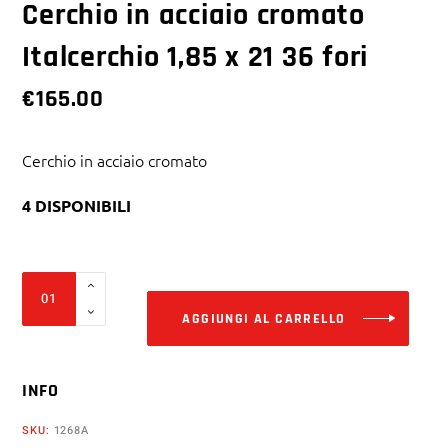
Cerchio in acciaio cromato
Italcerchio 1,85 x 21 36 fori
€
165.00
Cerchio in acciaio cromato
4 DISPONIBILI
Alter
Cerchio
in
AGGIUNGI AL CARRELLO
acciaio
cromato
INFO
Italcerchio
1,85
SKU:
1268A
x