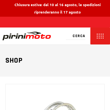
Chiusura estiva: dal 10 al 16 agosto, le spedizioni
riprenderanno il 17 agosto
SHOP