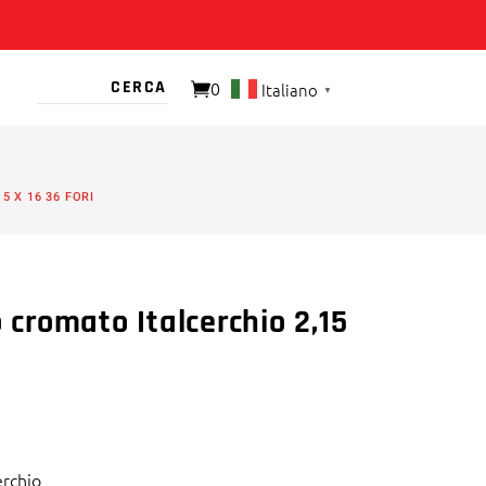
0
Italiano
▼
O PRESENTE
5 X 16 36 FORI
o cromato Italcerchio 2,15
erchio