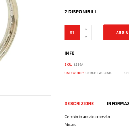
2 DISPONIBILI
Cerchio
AGGIU
in
acciaio
cromato
INFO
Italcerchio
SKU:
1239A
2,15
CATEGORIE:
CERCHI ACCIAIO
CE
x
16
36
fori
DESCRIZIONE
INFORMAZ
quantity
Cerchio in acciaio cromato
Misure