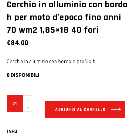
Cerchio in alluminio con bordo
h per moto d’epoca fino anni
70 wm2 1,85×18 40 fori
€
84.00
Cerchio in alluminio con bordo e profilo h
8 DISPONIBILI
Alter
Cerchio
in
AGGIUNGI AL CARRELLO
alluminio
con
INFO
bordo