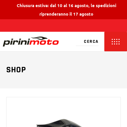
Chiusura estiva: dal 10 al 16 agosto, le spedizioni
riprenderanno il 17 agosto
SHOP