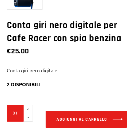
Conta giri nero digitale per
Cafe Racer con spia benzina
€
25.00
Conta giri nero digitale
2 DISPONIBILI
Alter
Conta
giri
AGGIUNGI AL CARRELLO
nero
digitale