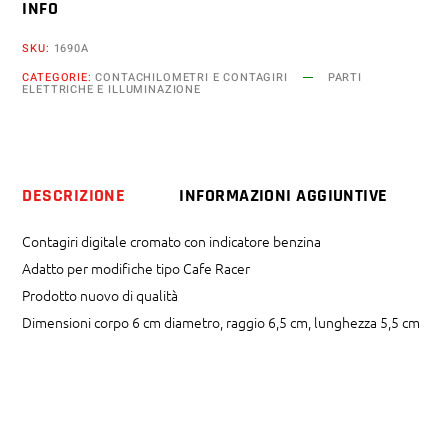
INFO
per
Cafe
SKU:
1690A
Racer
CATEGORIE:
CONTACHILOMETRI E CONTAGIRI
PARTI
con
ELETTRICHE E ILLUMINAZIONE
spia
benzina
quantity
DESCRIZIONE
INFORMAZIONI AGGIUNTIVE
Contagiri digitale cromato con indicatore benzina
Adatto per modifiche tipo Cafe Racer
Prodotto nuovo di qualità
Dimensioni corpo 6 cm diametro, raggio 6,5 cm, lunghezza 5,5 cm