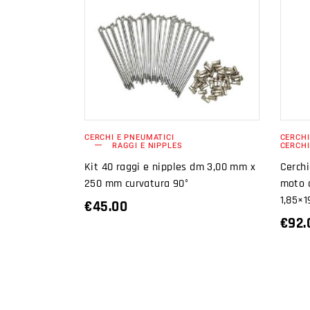
AGGIUNGI AL
CARRELLO
CERCHI E PNEUMATICI
CERCHI
RAGGI E NIPPLES
CERCHI
Kit 40 raggi e nipples dm 3,00 mm x
Cerchi
250 mm curvatura 90°
moto 
1,85×1
€
45.00
€
92.