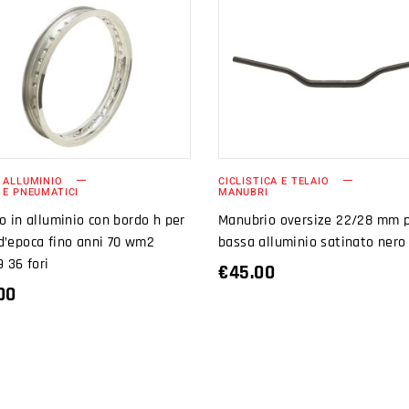
AGGIUNGI AL
AGGIUNGI AL
CARRELLO
CARRELLO
 ALLUMINIO
CICLISTICA E TELAIO
 E PNEUMATICI
MANUBRI
o in alluminio con bordo h per
Manubrio oversize 22/28 mm 
d’epoca fino anni 70 wm2
bassa alluminio satinato nero
9 36 fori
€
45.00
00