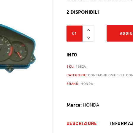
2 DISPONIBILI
Contachilometri
AGGIU
strumentazione
Honda
Dueville
INFO
700
SKU:
1682A
no
CATEGORIE:
CONTACHILOMETRI E CON
abs
BRAND:
HONDA
in
km/mph
quantity
HONDA
Marca:
DESCRIZIONE
INFORMAZ