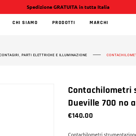
Spedizione GRATUITA in tutta Italia
CHI SIAMO
PRODOTTI
MARCHI
NESSUN PRODOTT
,
CONTAGIRI
PARTI ELETTRICHE E ILLUMINAZIONE
CONTACHILOMET
Contachilometri
Dueville 700 no 
€
140.00
Contachilometri strumentazion