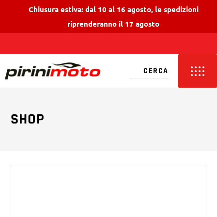
Chiusura estiva: dal 10 al 16 agosto, le spedizioni
riprenderanno il 17 agosto
SHOP