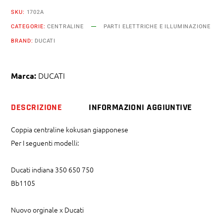
Indiana
SKU:
1702A
350
CATEGORIE:
CENTRALINE
PARTI ELETTRICHE E ILLUMINAZIONE
650
BRAND:
DUCATI
750
quantity
DUCATI
Marca:
DESCRIZIONE
INFORMAZIONI AGGIUNTIVE
Coppia centraline kokusan giapponese
Per I seguenti modelli:
Ducati indiana 350 650 750
Bb1105
Nuovo orginale x Ducati