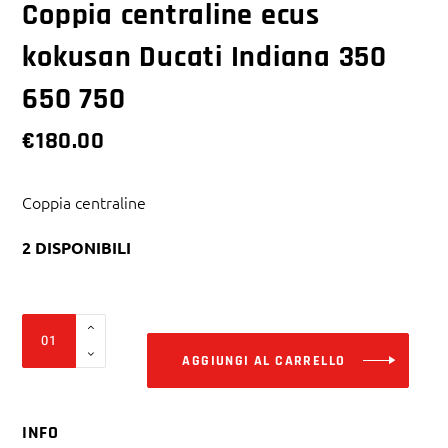
Coppia centraline ecus
kokusan Ducati Indiana 350
650 750
€
180.00
Coppia centraline
2 DISPONIBILI
Alter
Coppia
centraline
AGGIUNGI AL CARRELLO
ecus
kokusan
INFO
Ducati